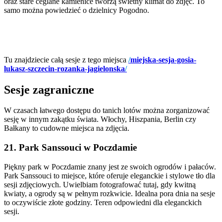
oraz stare ceglane kamienice tworzą świetny klimat do zdjęć. To
samo można powiedzieć o dzielnicy Pogodno.
Tu znajdziecie całą sesje z tego miejsca
/
miejska-sesja-gosia-
lukasz-szczecin-rozanka-jagielonska
/
Sesje zagraniczne
W czasach łatwego dostępu do tanich lotów można zorganizować
sesję w innym zakątku świata. Włochy, Hiszpania, Berlin czy
Bałkany to cudowne miejsca na zdjęcia.
21. Park Sanssouci w Poczdamie
Piękny park w Poczdamie znany jest ze swoich ogrodów i pałaców.
Park Sanssouci to miejsce, które oferuje eleganckie i stylowe tło dla
sesji zdjęciowych. Uwielbiam fotografować tutaj, gdy kwitną
kwiaty, a ogrody są w pełnym rozkwicie. Idealna pora dnia na sesje
to oczywiście złote godziny. Teren odpowiedni dla eleganckich
sesji.