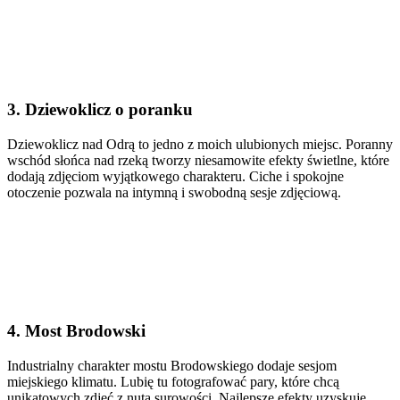
3. Dziewoklicz o poranku
Dziewoklicz nad Odrą to jedno z moich ulubionych miejsc. Poranny
wschód słońca nad rzeką tworzy niesamowite efekty świetlne, które
dodają zdjęciom wyjątkowego charakteru. Ciche i spokojne
otoczenie pozwala na intymną i swobodną sesje zdjęciową.
4. Most Brodowski
Industrialny charakter mostu Brodowskiego dodaje sesjom
miejskiego klimatu. Lubię tu fotografować pary, które chcą
unikatowych zdjęć z nutą surowości. Najlepsze efekty uzyskuję