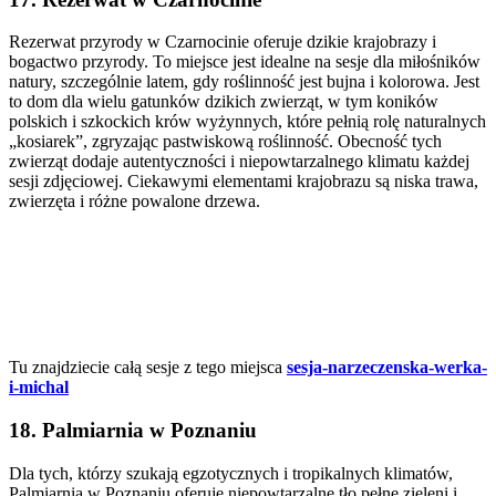
Rezerwat przyrody w Czarnocinie oferuje dzikie krajobrazy i
bogactwo przyrody. To miejsce jest idealne na sesje dla miłośników
natury, szczególnie latem, gdy roślinność jest bujna i kolorowa. Jest
to dom dla wielu gatunków dzikich zwierząt, w tym koników
polskich i szkockich krów wyżynnych, które pełnią rolę naturalnych
„kosiarek”, zgryzając pastwiskową roślinność. Obecność tych
zwierząt dodaje autentyczności i niepowtarzalnego klimatu każdej
sesji zdjęciowej. Ciekawymi elementami krajobrazu są niska trawa,
zwierzęta i różne powalone drzewa.
Tu znajdziecie całą sesje z tego miejsca
sesja-narzeczenska-werka-
i-michal
18. Palmiarnia w Poznaniu
Dla tych, którzy szukają egzotycznych i tropikalnych klimatów,
Palmiarnia w Poznaniu oferuje niepowtarzalne tło pełne zieleni i