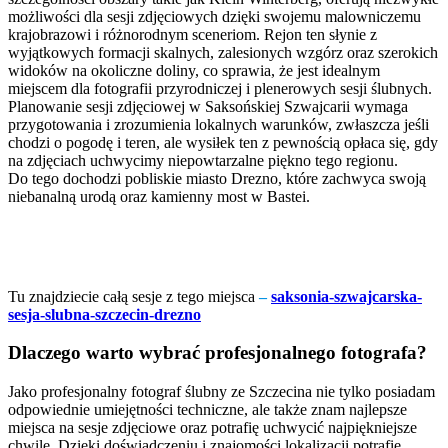
możliwości dla sesji zdjęciowych dzięki swojemu malowniczemu
krajobrazowi i różnorodnym sceneriom. Rejon ten słynie z
wyjątkowych formacji skalnych, zalesionych wzgórz oraz szerokich
widoków na okoliczne doliny, co sprawia, że jest idealnym
miejscem dla fotografii przyrodniczej i plenerowych sesji ślubnych.
Planowanie sesji zdjęciowej w Saksońskiej Szwajcarii wymaga
przygotowania i zrozumienia lokalnych warunków, zwłaszcza jeśli
chodzi o pogodę i teren, ale wysiłek ten z pewnością opłaca się, gdy
na zdjęciach uchwycimy niepowtarzalne piękno tego regionu.
Do tego dochodzi pobliskie miasto Drezno, które zachwyca swoją
niebanalną urodą oraz kamienny most w Bastei.
Tu znajdziecie całą sesje z tego miejsca
–
saksonia-szwajcarska-
sesja-slubna-szczecin-drezno
Dlaczego warto wybrać profesjonalnego fotografa?
Jako profesjonalny fotograf ślubny ze Szczecina nie tylko posiadam
odpowiednie umiejętności techniczne, ale także znam najlepsze
miejsca na sesje zdjęciowe oraz potrafię uchwycić najpiękniejsze
chwile. Dzięki doświadczeniu i znajomości lokalizacji potrafię