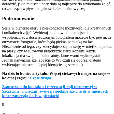
doradzić, jakie miejsca i pory dnia są najlepsze do wykonania zdjęć,
co znacząco wpływa na jakość i efekt końcowy sesji.
Podsumowanie
Sesje w plenerze oferują nieskończone możliwości dla kreatywnych
i unikalnych zdjęć. Wybierając odpowiednie miejsce i
współpracując z doświadczonym fotografem możecie być pewni, że
otrzymacie fotografie, które będą piękną pamiątką na lata.
Niezależnie od tego, czy zdecydujesz się na sesję w miejskim parku,
na plaży, czy w surowym krajobrazie starej kopalni, każda
lokalizacja ma swoje unikalne atuty, które warto wykorzystać.
Jednak najważniejsze, abyście to Wy czuli się dobrze, dlatego
wybierając miejsce najlepiej kierujcie się sercem ;).
Na dziś to koniec artykułu. Więcej ciekawych miejsc na sesje w
kolejnej części.:
Część druga
Zapraszam do kontaktu i rezerwacji sesji plenerowej w
Szczecinie. Uwiecznij swoje najpiękniejsze chwile w miejscach,
które zapierają dech w piersiach!
0