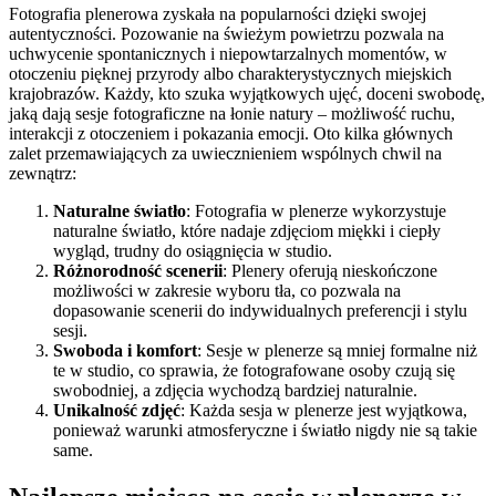
Fotografia plenerowa zyskała na popularności dzięki swojej
autentyczności. Pozowanie na świeżym powietrzu pozwala na
uchwycenie spontanicznych i niepowtarzalnych momentów, w
otoczeniu pięknej przyrody albo charakterystycznych miejskich
krajobrazów. Każdy, kto szuka wyjątkowych ujęć, doceni swobodę,
jaką dają sesje fotograficzne na łonie natury – możliwość ruchu,
interakcji z otoczeniem i pokazania emocji. Oto kilka głównych
zalet przemawiających za uwiecznieniem wspólnych chwil na
zewnątrz:
Naturalne światło
: Fotografia w plenerze wykorzystuje
naturalne światło, które nadaje zdjęciom miękki i ciepły
wygląd, trudny do osiągnięcia w studio.
Różnorodność scenerii
: Plenery oferują nieskończone
możliwości w zakresie wyboru tła, co pozwala na
dopasowanie scenerii do indywidualnych preferencji i stylu
sesji.
Swoboda i komfort
: Sesje w plenerze są mniej formalne niż
te w studio, co sprawia, że fotografowane osoby czują się
swobodniej, a zdjęcia wychodzą bardziej naturalnie.
Unikalność zdjęć
: Każda sesja w plenerze jest wyjątkowa,
ponieważ warunki atmosferyczne i światło nigdy nie są takie
same.