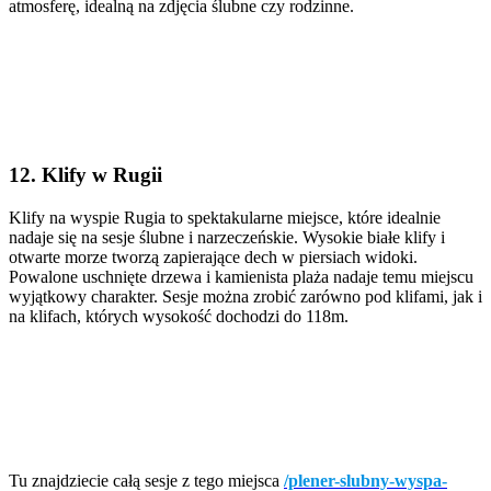
atmosferę, idealną na zdjęcia ślubne czy rodzinne.
12. Klify w Rugii
Klify na wyspie Rugia to spektakularne miejsce, które idealnie
nadaje się na sesje ślubne i narzeczeńskie. Wysokie białe klify i
otwarte morze tworzą zapierające dech w piersiach widoki.
Powalone uschnięte drzewa i kamienista plaża nadaje temu miejscu
wyjątkowy charakter. Sesje można zrobić zarówno pod klifami, jak i
na klifach, których wysokość dochodzi do 118m.
Tu znajdziecie całą sesje z tego miejsca
/plener-slubny-wyspa-