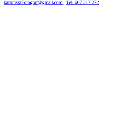
karpinskiFotograf@gmail.com
-
Tel: 607 317 272