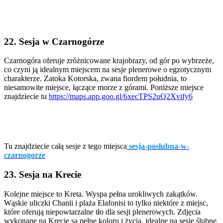
22. Sesja w Czarnogórze
Czarnogóra oferuje zróżnicowane krajobrazy, od gór po wybrzeże,
co czyni ją idealnym miejscem na sesje plenerowe o egzotycznym
charakterze. Zatoka Kotorska, zwana fiordem południa, to
niesamowite miejsce, łączące morze z górami. Poniższe miejsce
znajdziecie tu
https://maps.app.goo.gl/6xecTPS2uQ2Xvify6
Tu znajdziecie całą sesje z tego miejsca
sesja-poslubna-w-
czarnogorze
23. Sesja na Krecie
Kolejne miejsce to Kreta. Wyspa pełna urokliwych zakątków.
Wąskie uliczki Chanii i plaża Elafonisi to tylko niektóre z miejsc,
które oferują niepowtarzalne tło dla sesji plenerowych. Zdjęcia
wykonane na Krecie są pełne koloru i życia, idealne na sesje ślubne