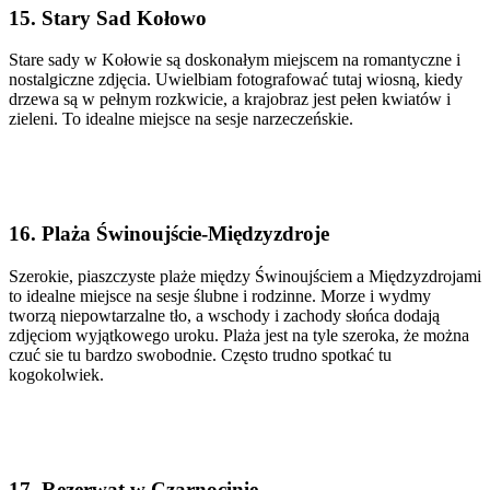
15. Stary Sad Kołowo
Stare sady w Kołowie są doskonałym miejscem na romantyczne i
nostalgiczne zdjęcia. Uwielbiam fotografować tutaj wiosną, kiedy
drzewa są w pełnym rozkwicie, a krajobraz jest pełen kwiatów i
zieleni. To idealne miejsce na sesje narzeczeńskie.
16. Plaża Świnoujście-Międzyzdroje
Szerokie, piaszczyste plaże między Świnoujściem a Międzyzdrojami
to idealne miejsce na sesje ślubne i rodzinne. Morze i wydmy
tworzą niepowtarzalne tło, a wschody i zachody słońca dodają
zdjęciom wyjątkowego uroku. Plaża jest na tyle szeroka, że można
czuć sie tu bardzo swobodnie. Często trudno spotkać tu
kogokolwiek.
17. Rezerwat w Czarnocinie