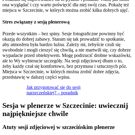
ona wyglądać i czy warto poświęcić dla niej swój czas. Pokażę też
miejsca w Szczecinie, w których można zrobić kilka dobrych ujęć.
Stres związany z sesją plenerową
Przede wszystkim – bez spiny. Sesje fotograficzne powinny być
okazją do dobrej zabawy. Staram się tak prowadzić to spotkanie,
aby atmosfera była bardzo luźna. Zależy mi, żebyście czuli się
swobodnie i mogli cieszyć się chwilą, a nie martwili się, czy dobrze
wypadacie przed obiektywem. Mogę podrzucić drobne wskazówki,
ale to Wy wybieracie szczegóły. Na sesji zdjęciowej dbam o to,
żeby każdy czuł się komfortowo, bez przymusu i sztucznych póz.
Miejsca w Szczecinie, w których można zrobić dobre zdjęcia,
przedstawię w dalszej części wpisu.
Jak przygotować się do sesji
narzeczeńskiej? – poradnik
Sesja w plenerze w Szczecinie: uwiecznij
najpiękniejsze chwile
Atuty sesji zdjęciowej w szczecińskim plenerze