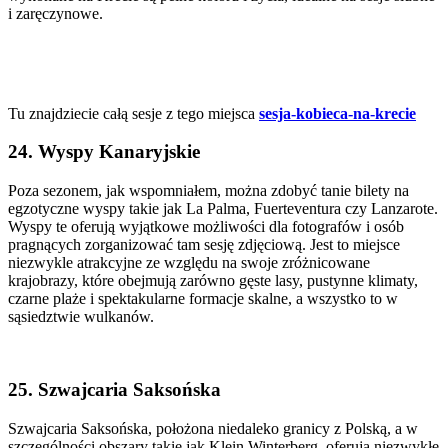
i zaręczynowe.
Tu znajdziecie całą sesje z tego miejsca
sesja-kobieca-na-krecie
24. Wyspy Kanaryjskie
Poza sezonem, jak wspomniałem, można zdobyć tanie bilety na
egzotyczne wyspy takie jak La Palma, Fuerteventura czy Lanzarote.
Wyspy te oferują wyjątkowe możliwości dla fotografów i osób
pragnących zorganizować tam sesję zdjęciową. Jest to miejsce
niezwykle atrakcyjne ze względu na swoje zróżnicowane
krajobrazy, które obejmują zarówno gęste lasy, pustynne klimaty,
czarne plaże i spektakularne formacje skalne, a wszystko to w
sąsiedztwie wulkanów.
25. Szwajcaria Saksońska
Szwajcaria Saksońska, położona niedaleko granicy z Polską, a w
szczególności obszary takie jak Klein Winterberg, oferują niezwykłe