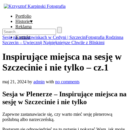
Portfolio
Historie♥
Reklama
Sklep
Kontakt
Sesja na wrzosowiskach w Cedyni | Szczecin
Fotografia Rodzinna
Szczecin – Uwiecznij Najpiękniejsze Chwile z Bliskimi
Inspirujące miejsca na sesję w
Szczecinie i nie tylko – cz.1
maj 21, 2024
by
admin
with
no comments
Sesja w Plenerze – Inspirujące miejsca na
sesję w Szczecinie i nie tylko
Zapewne zastanawiacie się, czy warto mieć sesję plenerową
poślubną albo narzeczeńską.
Postaram się odpowiedzieć na to pytanie i pokazać Wam, jak może