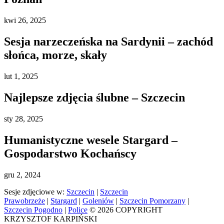
kwi
26, 2025
Sesja narzeczeńska na Sardynii – zachód
słońca, morze, skały
lut
1, 2025
Najlepsze zdjęcia ślubne – Szczecin
sty
28, 2025
Humanistyczne wesele Stargard –
Gospodarstwo Kochańscy
gru
2, 2024
Sesje zdjęciowe w:
Szczecin
|
Szczecin
Prawobrzeże
|
Stargard
|
Goleniów
|
Szczecin Pomorzany
|
Szczecin Pogodno
|
Police
© 2026 COPYRIGHT
KRZYSZTOF KARPIŃSKI