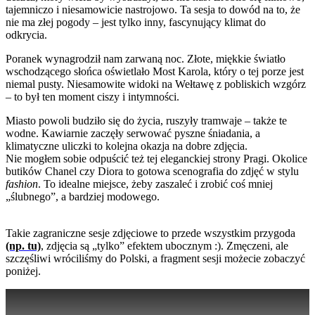
tajemniczo i niesamowicie nastrojowo. Ta sesja to dowód na to, że
nie ma złej pogody – jest tylko inny, fascynujący klimat do
odkrycia.
Poranek wynagrodził nam zarwaną noc. Złote, miękkie światło
wschodzącego słońca oświetlało Most Karola, który o tej porze jest
niemal pusty. Niesamowite widoki na Wełtawę z pobliskich wzgórz
– to był ten moment ciszy i intymności.
Miasto powoli budziło się do życia, ruszyły tramwaje – także te
wodne. Kawiarnie zaczęły serwować pyszne śniadania, a
klimatyczne uliczki to kolejna okazja na dobre zdjęcia.
Nie mogłem sobie odpuścić też tej eleganckiej strony Pragi. Okolice
butików Chanel czy Diora to gotowa scenografia do zdjęć w stylu
fashion
. To idealne miejsce, żeby zaszaleć i zrobić coś mniej
„ślubnego”, a bardziej modowego.
Takie zagraniczne sesje zdjęciowe to przede wszystkim przygoda
(np. tu)
, zdjęcia są „tylko” efektem ubocznym :). Zmęczeni, ale
szczęśliwi wróciliśmy do Polski, a fragment sesji możecie zobaczyć
poniżej.