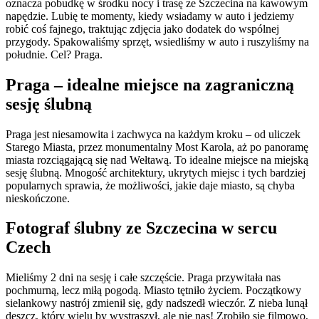
oznacza pobudkę w środku nocy i trasę ze Szczecina na kawowym
napędzie. Lubię te momenty, kiedy wsiadamy w auto i jedziemy
robić coś fajnego, traktując zdjęcia jako dodatek do wspólnej
przygody. Spakowaliśmy sprzęt, wsiedliśmy w auto i ruszyliśmy na
południe. Cel? Praga.
Praga – idealne miejsce na zagraniczną
sesję ślubną
Praga jest niesamowita i zachwyca na każdym kroku – od uliczek
Starego Miasta, przez monumentalny Most Karola, aż po panoramę
miasta rozciągającą się nad Wełtawą. To idealne miejsce na miejską
sesję ślubną. Mnogość architektury, ukrytych miejsc i tych bardziej
popularnych sprawia, że możliwości, jakie daje miasto, są chyba
nieskończone.
Fotograf ślubny ze Szczecina w sercu
Czech
Mieliśmy 2 dni na sesję i całe szczęście. Praga przywitała nas
pochmurną, lecz miłą pogodą. Miasto tętniło życiem. Początkowy
sielankowy nastrój zmienił się, gdy nadszedł wieczór. Z nieba lunął
deszcz, który wielu by wystraszył, ale nie nas! Zrobiło się filmowo,