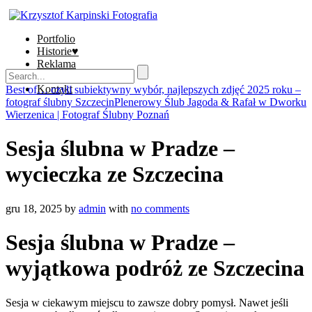
Portfolio
Historie♥
Reklama
Sklep
Kontakt
Best of… czyli subiektywny wybór, najlepszych zdjęć 2025 roku –
fotograf ślubny Szczecin
Plenerowy Ślub Jagoda & Rafał w Dworku
Wierzenica | Fotograf Ślubny Poznań
Sesja ślubna w Pradze –
wycieczka ze Szczecina
gru 18, 2025
by
admin
with
no comments
Sesja ślubna w Pradze –
wyjątkowa podróż ze Szczecina
Sesja w ciekawym miejscu to zawsze dobry pomysł. Nawet jeśli