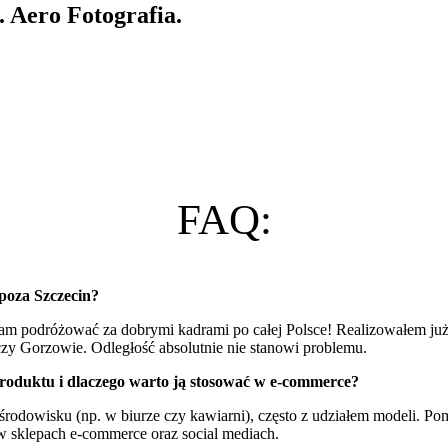
. Aero Fotografia.
FAQ:
 poza Szczecin?
biam podróżować za dobrymi kadrami po całej Polsce! Realizowałem j
zy Gorzowie. Odległość absolutnie nie stanowi problemu.
 produktu i dlaczego warto ją stosować w e-commerce?
środowisku (np. w biurze czy kawiarni), często z udziałem modeli.
Poma
ę w sklepach e-commerce oraz social mediach.