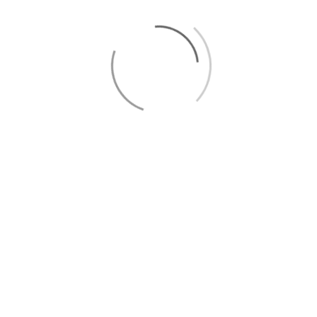
eże
|
Stargard
|
Goleniów
|
Szczecin Pomorzany
|
Szczecin Po