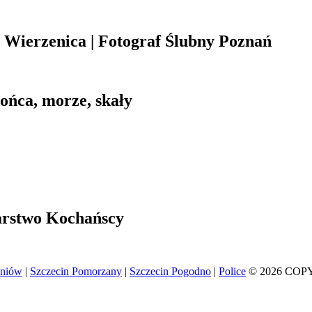
Wierzenica | Fotograf Ślubny Poznań
łońca, morze, skały
arstwo Kochańscy
eniów
|
Szczecin Pomorzany
|
Szczecin Pogodno
|
Police
© 2026 COP