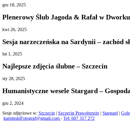
gru
18, 2025
Plenerowy Ślub Jagoda & Rafał w Dworku 
kwi
26, 2025
Sesja narzeczeńska na Sardynii – zachód s
lut
1, 2025
Najlepsze zdjęcia ślubne – Szczecin
sty
28, 2025
Humanistyczne wesele Stargard – Gospod
gru
2, 2024
Sesje zdjęciowe w:
Szczecin
|
Szczecin Prawobrzeże
|
Stargard
|
Gol
karpinskiFotograf@gmail.com
-
Tel: 607 317 272