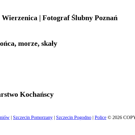
Wierzenica | Fotograf Ślubny Poznań
łońca, morze, skały
arstwo Kochańscy
eniów
|
Szczecin Pomorzany
|
Szczecin Pogodno
|
Police
© 2026 COP