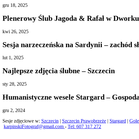
gru
18, 2025
Plenerowy Ślub Jagoda & Rafał w Dworku 
kwi
26, 2025
Sesja narzeczeńska na Sardynii – zachód s
lut
1, 2025
Najlepsze zdjęcia ślubne – Szczecin
sty
28, 2025
Humanistyczne wesele Stargard – Gospod
gru
2, 2024
Sesje zdjęciowe w:
Szczecin
|
Szczecin Prawobrzeże
|
Stargard
|
Gol
karpinskiFotograf@gmail.com
-
Tel: 607 317 272