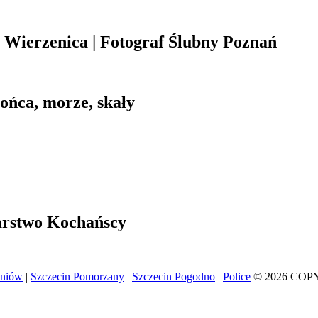
Wierzenica | Fotograf Ślubny Poznań
łońca, morze, skały
arstwo Kochańscy
eniów
|
Szczecin Pomorzany
|
Szczecin Pogodno
|
Police
© 2026 COP