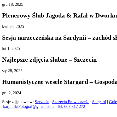
gru
18, 2025
Plenerowy Ślub Jagoda & Rafał w Dworku 
kwi
26, 2025
Sesja narzeczeńska na Sardynii – zachód s
lut
1, 2025
Najlepsze zdjęcia ślubne – Szczecin
sty
28, 2025
Humanistyczne wesele Stargard – Gospod
gru
2, 2024
Sesje zdjęciowe w:
Szczecin
|
Szczecin Prawobrzeże
|
Stargard
|
Gol
karpinskiFotograf@gmail.com
-
Tel: 607 317 272