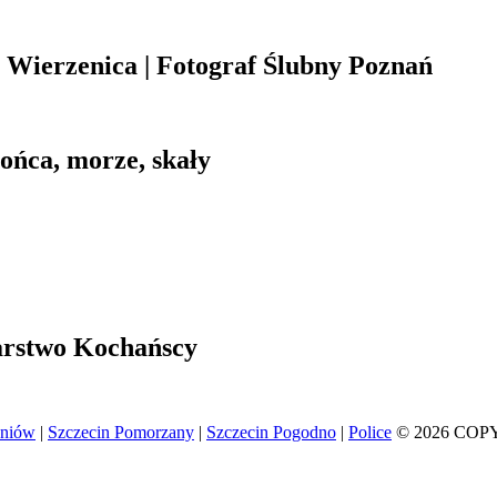
Wierzenica | Fotograf Ślubny Poznań
łońca, morze, skały
arstwo Kochańscy
eniów
|
Szczecin Pomorzany
|
Szczecin Pogodno
|
Police
© 2026 COP