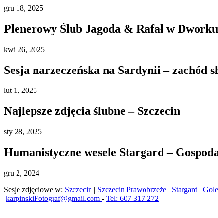
gru
18, 2025
Plenerowy Ślub Jagoda & Rafał w Dworku 
kwi
26, 2025
Sesja narzeczeńska na Sardynii – zachód s
lut
1, 2025
Najlepsze zdjęcia ślubne – Szczecin
sty
28, 2025
Humanistyczne wesele Stargard – Gospod
gru
2, 2024
Sesje zdjęciowe w:
Szczecin
|
Szczecin Prawobrzeże
|
Stargard
|
Gol
karpinskiFotograf@gmail.com
-
Tel: 607 317 272