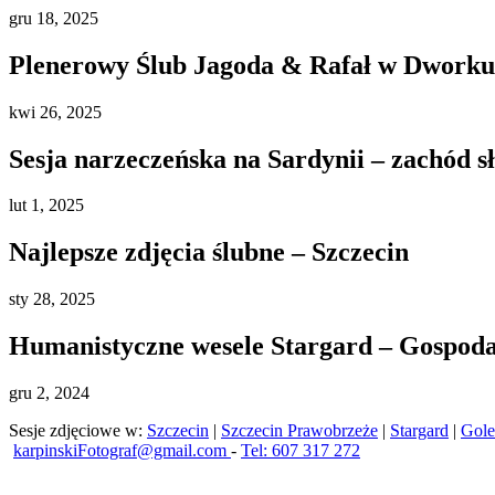
gru
18, 2025
Plenerowy Ślub Jagoda & Rafał w Dworku 
kwi
26, 2025
Sesja narzeczeńska na Sardynii – zachód s
lut
1, 2025
Najlepsze zdjęcia ślubne – Szczecin
sty
28, 2025
Humanistyczne wesele Stargard – Gospod
gru
2, 2024
Sesje zdjęciowe w:
Szczecin
|
Szczecin Prawobrzeże
|
Stargard
|
Gol
karpinskiFotograf@gmail.com
-
Tel: 607 317 272