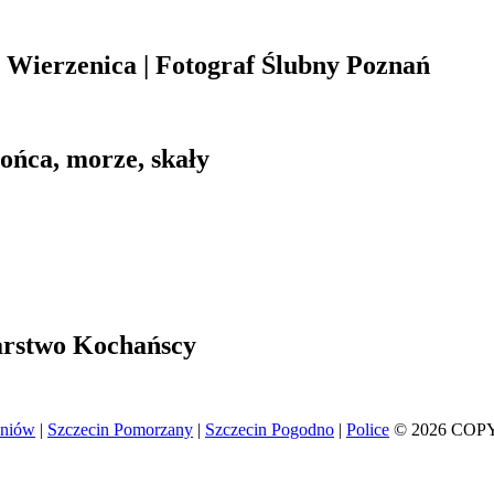
Wierzenica | Fotograf Ślubny Poznań
łońca, morze, skały
arstwo Kochańscy
eniów
|
Szczecin Pomorzany
|
Szczecin Pogodno
|
Police
© 2026 COP