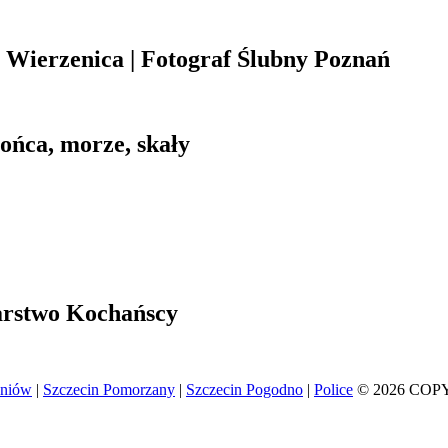
Wierzenica | Fotograf Ślubny Poznań
łońca, morze, skały
arstwo Kochańscy
eniów
|
Szczecin Pomorzany
|
Szczecin Pogodno
|
Police
© 2026 COP