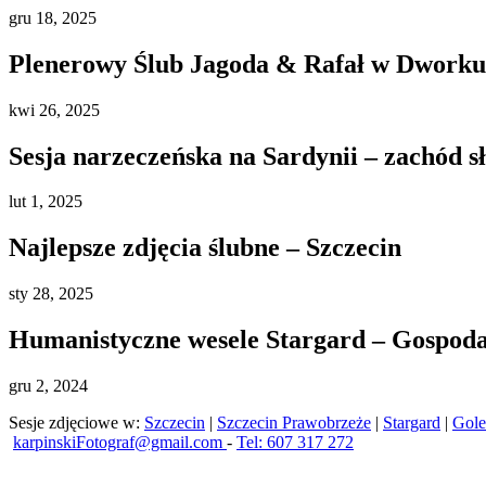
gru
18, 2025
Plenerowy Ślub Jagoda & Rafał w Dworku 
kwi
26, 2025
Sesja narzeczeńska na Sardynii – zachód s
lut
1, 2025
Najlepsze zdjęcia ślubne – Szczecin
sty
28, 2025
Humanistyczne wesele Stargard – Gospod
gru
2, 2024
Sesje zdjęciowe w:
Szczecin
|
Szczecin Prawobrzeże
|
Stargard
|
Gol
karpinskiFotograf@gmail.com
-
Tel: 607 317 272