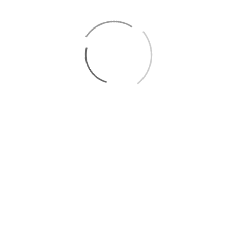
eże
|
Stargard
|
Goleniów
|
Szczecin Pomorzany
|
Szczecin Po