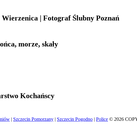
Wierzenica | Fotograf Ślubny Poznań
łońca, morze, skały
arstwo Kochańscy
eniów
|
Szczecin Pomorzany
|
Szczecin Pogodno
|
Police
© 2026 COP