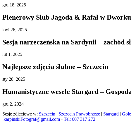
gru
18, 2025
Plenerowy Ślub Jagoda & Rafał w Dworku 
kwi
26, 2025
Sesja narzeczeńska na Sardynii – zachód s
lut
1, 2025
Najlepsze zdjęcia ślubne – Szczecin
sty
28, 2025
Humanistyczne wesele Stargard – Gospod
gru
2, 2024
Sesje zdjęciowe w:
Szczecin
|
Szczecin Prawobrzeże
|
Stargard
|
Gol
karpinskiFotograf@gmail.com
-
Tel: 607 317 272