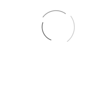
eże
|
Stargard
|
Goleniów
|
Szczecin Pomorzany
|
Szczecin Po