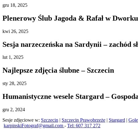
gru
18, 2025
Plenerowy Ślub Jagoda & Rafał w Dworku 
kwi
26, 2025
Sesja narzeczeńska na Sardynii – zachód s
lut
1, 2025
Najlepsze zdjęcia ślubne – Szczecin
sty
28, 2025
Humanistyczne wesele Stargard – Gospod
gru
2, 2024
Sesje zdjęciowe w:
Szczecin
|
Szczecin Prawobrzeże
|
Stargard
|
Gol
karpinskiFotograf@gmail.com
-
Tel: 607 317 272