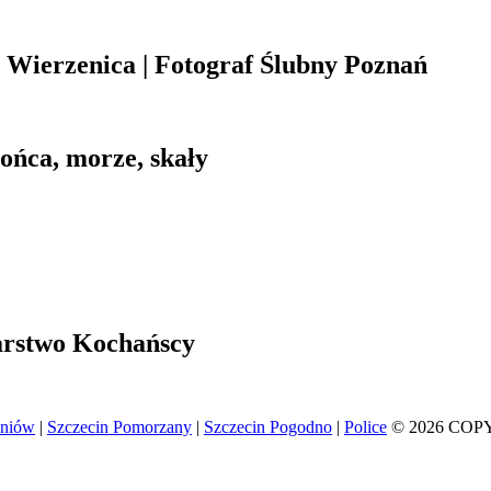
Wierzenica | Fotograf Ślubny Poznań
łońca, morze, skały
arstwo Kochańscy
eniów
|
Szczecin Pomorzany
|
Szczecin Pogodno
|
Police
© 2026 COP