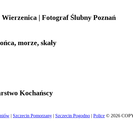
Wierzenica | Fotograf Ślubny Poznań
łońca, morze, skały
arstwo Kochańscy
eniów
|
Szczecin Pomorzany
|
Szczecin Pogodno
|
Police
© 2026 COP