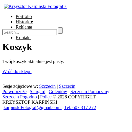
Portfolio
Historie♥
Reklama
Sklep
Kontakt
Koszyk
Twój koszyk aktualnie jest pusty.
Wróć do sklepu
Sesje zdjęciowe w:
Szczecin
|
Szczecin
Prawobrzeże
|
Stargard
|
Goleniów
|
Szczecin Pomorzany
|
Szczecin Pogodno
|
Police
© 2026 COPYRIGHT
KRZYSZTOF KARPIŃSKI
karpinskiFotograf@gmail.com
-
Tel: 607 317 272